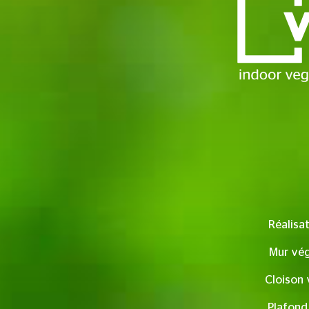
Réalisa
Mur vég
Cloison 
Plafond