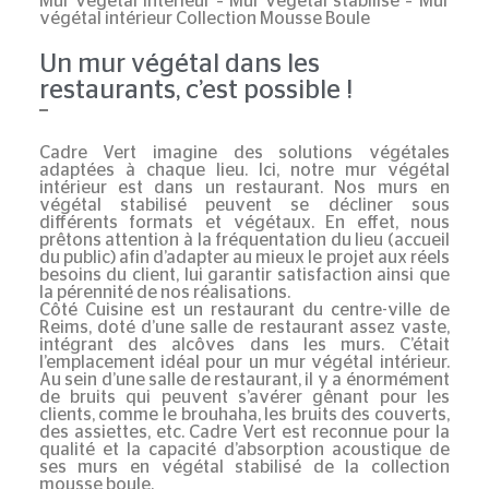
Mur végétal intérieur
–
Mur végétal stabilisé
–
Mur
végétal intérieur Collection Mousse Boule
Un mur végétal dans les
restaurants, c’est possible !
Cadre Vert imagine des solutions végétales
adaptées à chaque lieu. Ici, notre
mur végétal
intérieur
est dans un
restaurant
. Nos murs en
végétal stabilisé peuvent se décliner sous
différents formats et végétaux. En effet, nous
prêtons attention à la fréquentation du lieu (accueil
du public) afin d’adapter au mieux le projet aux réels
besoins du client, lui garantir satisfaction ainsi que
la pérennité de nos réalisations.
Côté Cuisine est un restaurant du centre-ville de
Reims, doté d’une salle de restaurant assez vaste,
intégrant des alcôves dans les murs. C’était
l’emplacement idéal pour un mur végétal intérieur.
Au sein d’une salle de restaurant, il y a énormément
de bruits qui peuvent s’avérer gênant pour les
clients, comme le brouhaha, les bruits des couverts,
des assiettes, etc. Cadre Vert est reconnue pour la
qualité et la capacité d’absorption acoustique de
ses murs en végétal stabilisé de la
collection
mousse boule
.