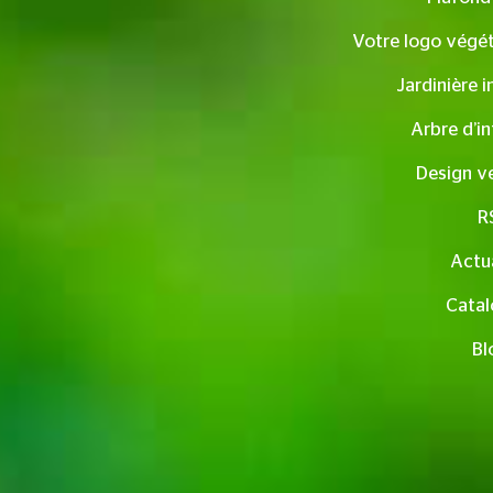
Votre logo végét
Jardinière i
Arbre d’in
Design v
R
Actua
Catal
Bl