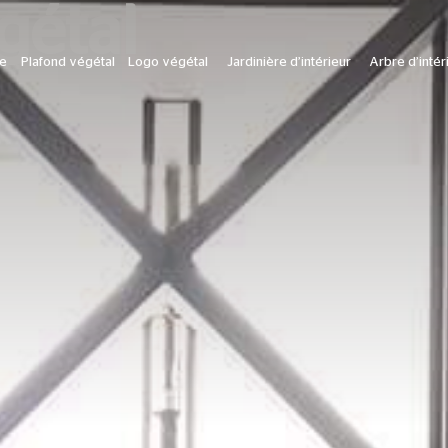
gétal
le
Plafond végétal
Logo végétal
Jardinière d’intérieur
Arbre d’intér