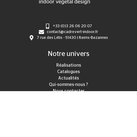
+33 (0)3 26 06 20 07
contact@cadrevert-indoor.fr
7 rue des Létis - 51430 | Reims-Bezannes
Notre univers
Réalisations
Catalogues
Actualités
Qui-sommes-nous ?
Nous contacter
Notre savoir-faire
Mur végétal intérieur
Plafond végétal
Logo végétal