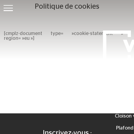
Politique de cookies
[cmplz-document type= »cookie-statement »
region= »eu »]
Réalisa
Mur vég
Cloison 
Plafond
Inscrivez-vous :