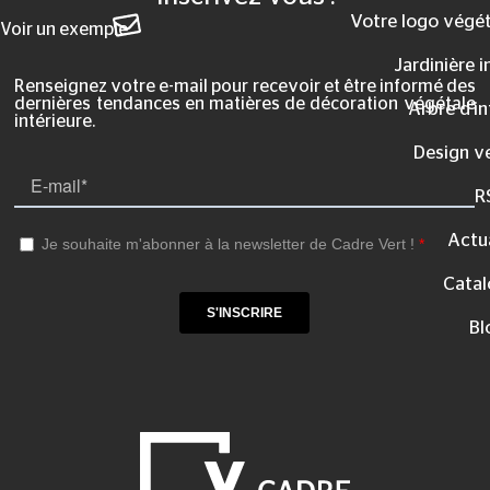
Votre logo végét
Voir un exemple
Jardinière i
Renseignez votre e-mail pour recevoir et être informé des
dernières tendances en matières de décoration végétale
Arbre d’in
intérieure.
Design v
R
Actua
Catal
Bl