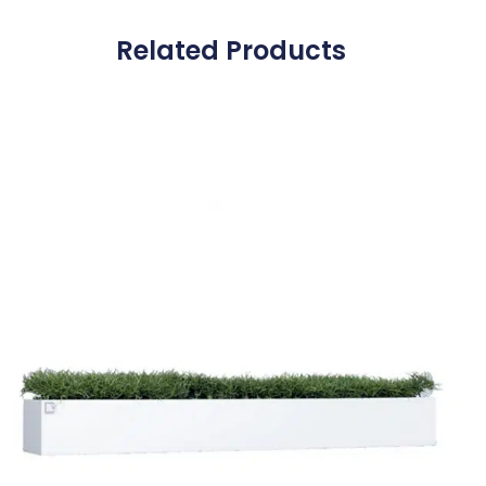
Actua
Related Products
Catal
Bl