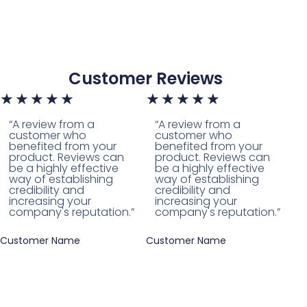
Customer Reviews
★
★
★
★
★
★
★
★
★
★
“A review from a
“A review from a
customer who
customer who
benefited from your
benefited from your
product. Reviews can
product. Reviews can
be a highly effective
be a highly effective
way of establishing
way of establishing
credibility and
credibility and
increasing your
increasing your
company's reputation.”
company's reputation.”
Customer Name
Customer Name