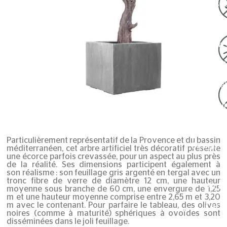
Réalisa
Mur vég
Cloison 
Plafond
Votre logo végét
Jardinière i
Arbre d’in
Particulièrement représentatif de la Provence et du bassin
Design v
méditerranéen, cet arbre artificiel très décoratif présente
une écorce parfois crevassée, pour un aspect au plus près
de la réalité. Ses dimensions participent également à
R
son réalisme : son feuillage gris argenté en tergal avec un
tronc fibre de verre de diamètre 12 cm, une hauteur
Actua
moyenne sous branche de 60 cm, une envergure de 1,25
m et une hauteur moyenne comprise entre 2,65 m et 3,20
m avec le contenant. Pour parfaire le tableau, des olives
Catal
noires (comme à maturité) sphériques à ovoïdes sont
disséminées dans le joli feuillage.
Bl