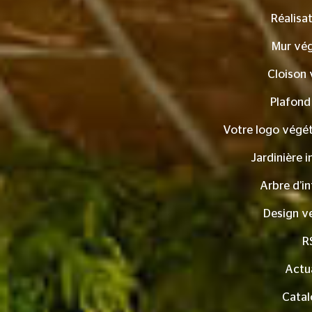
Réalisa
Mur vég
Cloison 
Plafond
Votre logo végét
Jardinière i
Arbre d’in
Design v
R
Actua
Catal