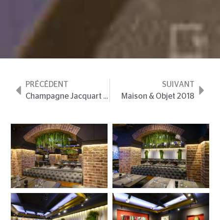
PRÉCÉDENT
SUIVANT
Champagne Jacquart
Mur végétal intérieur design
Maison & Objet 2018