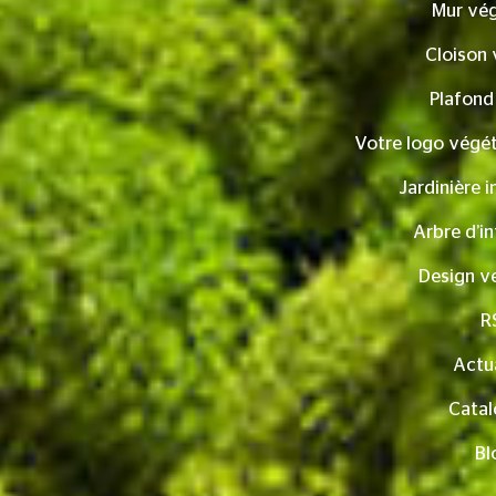
Mur vég
Cloison 
Plafond
Votre logo végét
Jardinière i
Arbre d’in
Design v
R
Actua
Catal
Bl