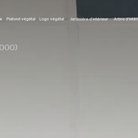
le
Plafond végétal
Logo végétal
Jardinière d’intérieur
Arbre d’intér
3000)