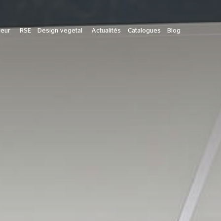
ieur
RSE
Design vegetal
Actualités
Catalogues
Blog