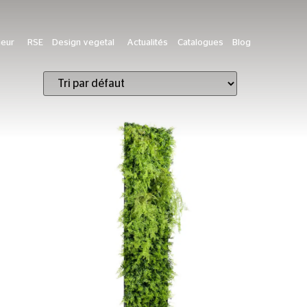
ieur
RSE
Design vegetal
Actualités
Catalogues
Blog