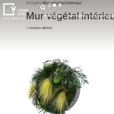
Accueil
/ Mur végétal intérieur
+33 3 26 06 20 07
Mur végétal intérie
Réalisations
Mur végétal
Cloison végéta
7 résultats affichés