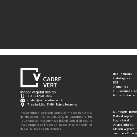
Réalisations
Catalogues
RSE
Actualités
Qui-sommes-no
Nous contacter
+33 (0)3 26 06 20 07
contact@cadrevert-indoor.fr
7 rue des Létis - 51430 | Reims-Bezannes
Mur végétal intéri
Nous sommes situés près de Paris, à 45 min par TGV. A 1h20
Plafond végétal
de Strasbourg, 1h30 de Lille, 2h20 de Luxembourg. Par
Logo végétal
l’autoroute A4 nous sommes à 1h30 de Paris et 2h de Lille.
Arbre d'intérieur
Nous agençons en France, en Europe, exportons certaines
Cloison végétale
de nos réalisations dans le monde.
Jardinière d'intéri