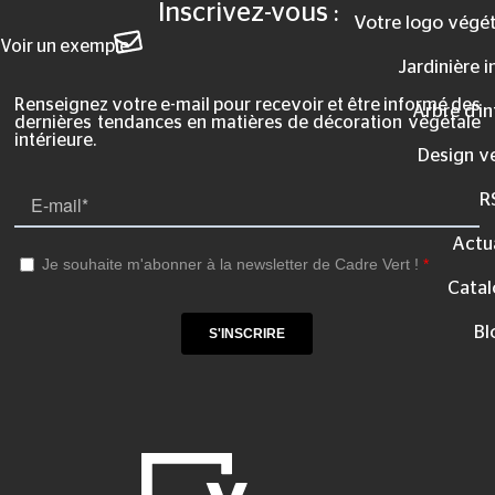
Inscrivez-vous :
Votre logo végét
Voir un exemple
Jardinière i
Renseignez votre e-mail pour recevoir et être informé des
Arbre d’in
dernières tendances en matières de décoration végétale
intérieure.
Design v
R
Actua
Catal
Bl