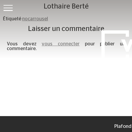
Lothaire Berté
Étiqueté
nocarrousel
Laisser un commentaire
Vous devez
vous connecter
pour publier un
commentaire.
Réalisa
Mur vég
Cloison 
Plafond