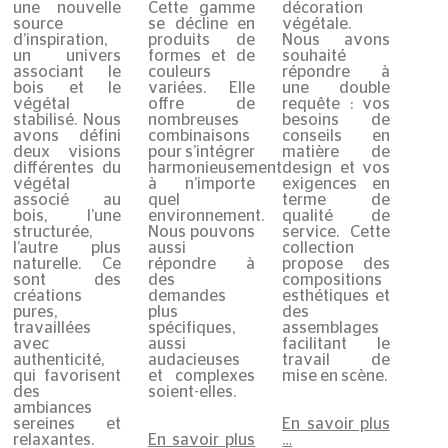
une nouvelle
Cette gamme
décoration
source
se décline en
végétale.
d’inspiration,
produits de
Nous avons
un univers
formes et de
souhaité
associant le
couleurs
répondre à
bois et le
variées. Elle
une double
végétal
offre de
requête : vos
stabilisé. Nous
nombreuses
besoins de
avons défini
combinaisons
conseils en
deux visions
pour s’intégrer
matière de
différentes du
harmonieusement
design et vos
végétal
à n’importe
exigences en
associé au
quel
terme de
bois, l’une
environnement.
qualité de
structurée,
Nous pouvons
service. Cette
l’autre plus
aussi
collection
naturelle. Ce
répondre à
propose des
sont des
des
compositions
créations
demandes
esthétiques et
pures,
plus
des
travaillées
spécifiques,
assemblages
avec
aussi
facilitant le
authenticité,
audacieuses
travail de
qui favorisent
et complexes
mise en scène.
des
soient-elles.
ambiances
En savoir plus
sereines et
En savoir plus
…
relaxantes.