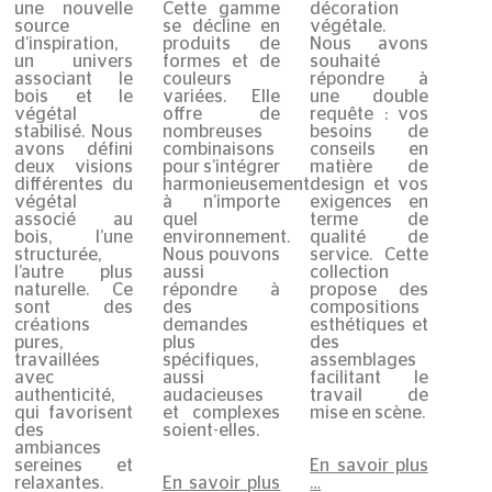
une nouvelle
Cette gamme
décoration
source
se décline en
végétale.
d’inspiration,
produits de
Nous avons
un univers
formes et de
souhaité
associant le
couleurs
répondre à
bois et le
variées. Elle
une double
végétal
offre de
requête : vos
stabilisé. Nous
nombreuses
besoins de
avons défini
combinaisons
conseils en
deux visions
pour s’intégrer
matière de
différentes du
harmonieusement
design et vos
végétal
à n’importe
exigences en
associé au
quel
terme de
bois, l’une
environnement.
qualité de
structurée,
Nous pouvons
service. Cette
l’autre plus
aussi
collection
naturelle. Ce
répondre à
propose des
sont des
des
compositions
créations
demandes
esthétiques et
pures,
plus
des
travaillées
spécifiques,
assemblages
avec
aussi
facilitant le
authenticité,
audacieuses
travail de
qui favorisent
et complexes
mise en scène.
des
soient-elles.
ambiances
En savoir plus
sereines et
En savoir plus
…
relaxantes.