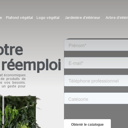
le
Plafond végétal
Logo végétal
Jardinière d’intérieur
Arbre d’intér
otre
 réemploi
 et économiques
 de produits de
us vos besoins.
es un geste pour