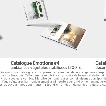
Catalogue Émotions #4
Cata
ambiances végétales stabilisées | 300 réf.
décor 
réateurs
Notre catalogue vous présente l’essentiel de notre gamme
« Inspi
 le bois
Émotions. Cette gamme se décline en produits de formes et de
domain
visions
couleurs variées. Elle offre de nombreuses combinaisons pour
répondr
, l’autre
s’intégrer harmonieusement à n’importe quel environnement.
matière
ées avec
Nous pouvons aussi répondre à des demandes plus
service
ines et
spécifiques, aussi audacieuses et complexes soient-elles.
et des a
En savoir plus …
r plus …