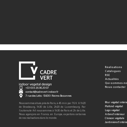
Réalisations
Catalogues
RSE
Actualités
Qui-sommes-no
Nous contacter
+33 (0)3 26 06 20 07
contact@cadrevert-indoor.fr
7 rue des Létis - 51430 | Reims-Bezannes
Mur végétal intéri
Nous sommes situés près de Paris, à 45 min par TGV. A 1h20
Plafond végétal
de Strasbourg, 1h30 de Lille, 2h20 de Luxembourg. Par
Logo végétal
l’autoroute A4 nous sommes à 1h30 de Paris et 2h de Lille.
Arbre d'intérieur
Nous agençons en France, en Europe, exportons certaines
Cloison végétale
de nos réalisations dans le monde.
Jardinière d'intéri