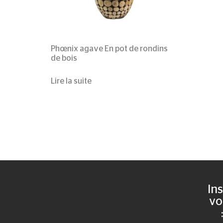
Phœnix agave
En pot de rondins
de bois
Lire la suite
Ins
vo