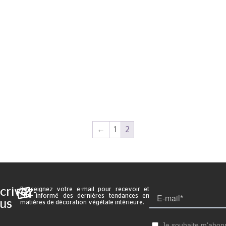
←
1
2
crivez-
Renseignez votre e-mail pour recevoir et
être informé des dernières tendances en
us
matières de décoration végétale intérieure.
: