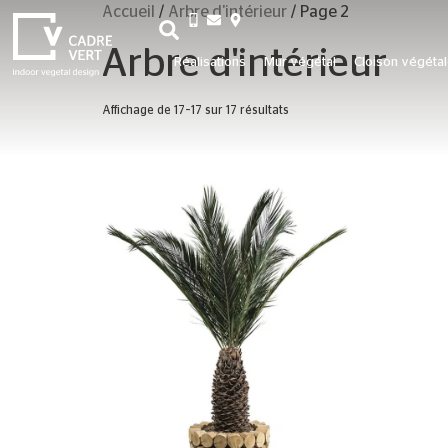
Accueil
/
Arbre d'intérieur
/ Page 2
+33 3 26 06 20 07
Arbre d'intérieur
Réalisations
Mur végétal
Cloison végéta
Affichage de 17–17 sur 17 résultats