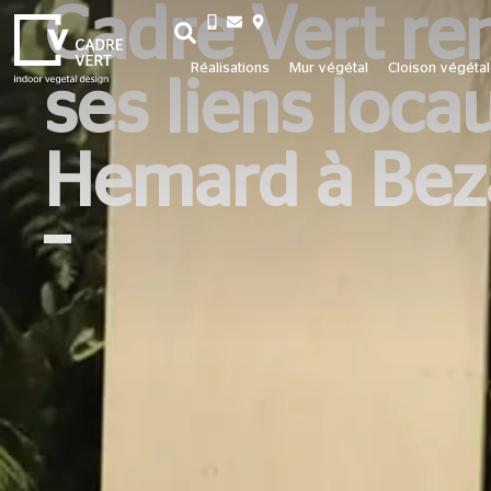
Cadre Vert re
+33 3 26 06 20 07
Réalisations
Mur végétal
Cloison végéta
ses liens loca
Hemard à Bez