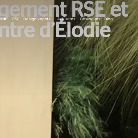
agement RSE et
ieur
RSE
Design vegetal
Actualités
Catalogues
Blog
ntre d’Élodie