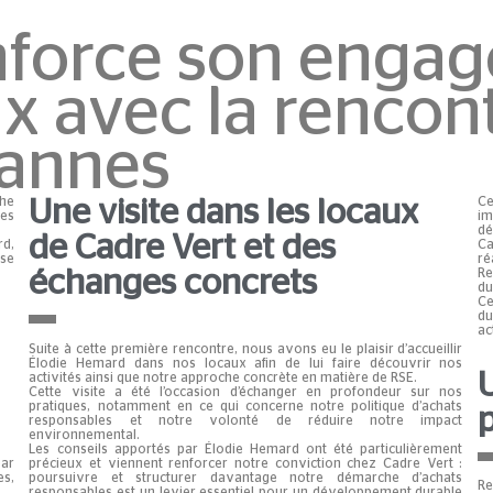
nforce son enga
ux avec la rencon
annes
he
Une visite dans les locaux
Ce
res
im
dé
de Cadre Vert et des
rd,
Ca
ise
ré
échanges concrets
Re
du
Ce
du
ac
Suite à cette première rencontre, nous avons eu le plaisir d’accueillir
Élodie Hemard dans nos locaux afin de lui faire découvrir nos
activités ainsi que notre approche concrète en matière de
RSE
.
Cette visite a été l’occasion d’échanger en profondeur sur nos
pratiques, notamment en ce qui concerne notre politique d’achats
p
responsables et notre volonté de réduire notre impact
environnemental.
Les conseils apportés par Élodie Hemard ont été particulièrement
précieux et viennent renforcer notre conviction chez Cadre Vert :
par
poursuivre et structurer davantage notre démarche d’achats
es,
Re
responsables est un levier essentiel pour un développement durable