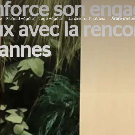
nforce son eng
le
Plafond végétal
Logo végétal
Jardinière d’intérieur
Arbre d’intér
ux avec la renco
annes