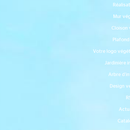
Réalisa
Mur vég
Cloison 
Plafond
Votre logo végét
Jardinière i
Arbre d’in
Design v
R
Actua
Catal